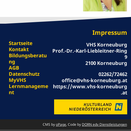
Impressum
Startseite
VHS Korneuburg
Kontakt
Prof.-Dr.-Karl-Liebleitner-Ring
Bildungsberatu
9
ng
2100 Korneuburg
AGB
Datenschutz
02262/72462
MyVHS
office@vhs-korneuburg.at
Lernmanageme
https://www.vhs-korneuburg
nt
.at
CMS by
oPage
, Code by
DORN edv Dienstleistungen