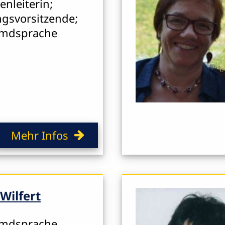
nleiterin;
gsvorsitzende;
emdsprache
Mehr Infos
Wilfert
emdsprache