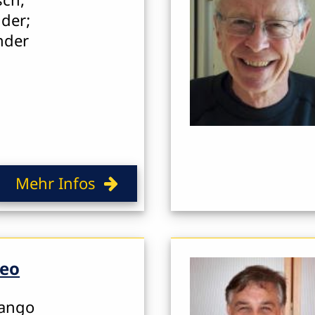
nder;
nder
Mehr Infos
neo
Tango