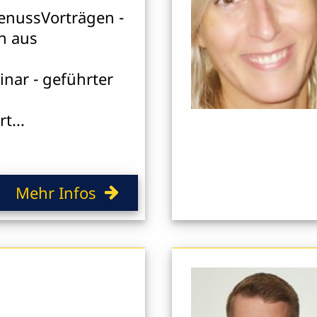
GenussVorträgen -
n aus
nar - geführter
t...
Mehr Infos