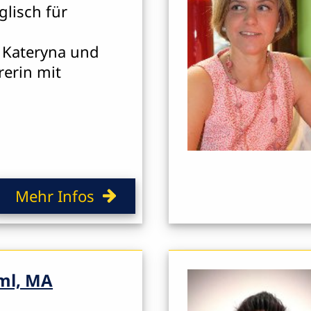
glisch für
e Kateryna und
rerin mit
Mehr Infos
ml, MA