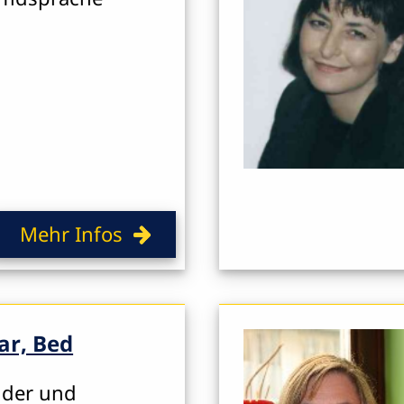
Mehr Infos
ar, Bed
nder und