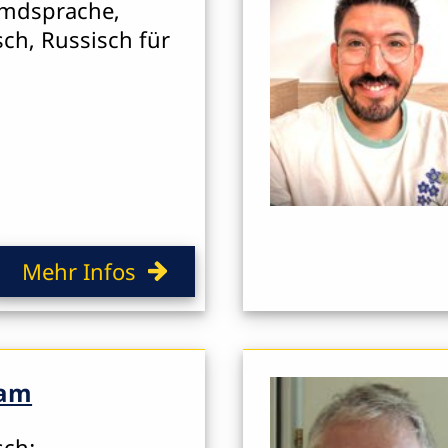
emdsprache,
sch, Russisch für
Mehr Infos
kam
sch;