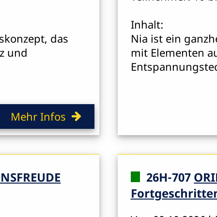
Inhalt:
skonzept, das
Nia ist ein ganz
z und
mit Elementen a
Entspannungstec
Mehr Infos
BENSFREUDE
26H-707
ORI
Fortgeschritte