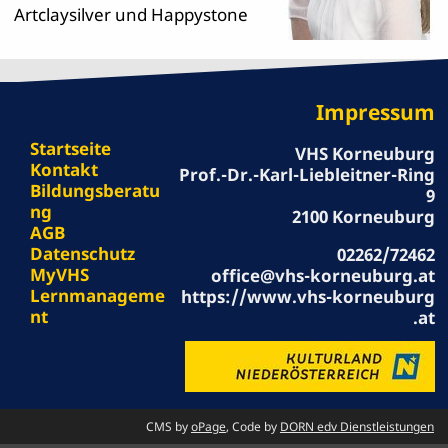
Artclaysilver und Happystone
Impressum
Startseite
VHS Korneuburg
Kontakt
Prof.-Dr.-Karl-Liebleitner-Ring
Bildungsberatu
9
ng
2100 Korneuburg
AGB
Datenschutz
02262/72462
MyVHS
office@vhs-korneuburg.at
Lernmanageme
https://www.vhs-korneuburg
nt
.at
CMS by
oPage
, Code by
DORN edv Dienstleistungen